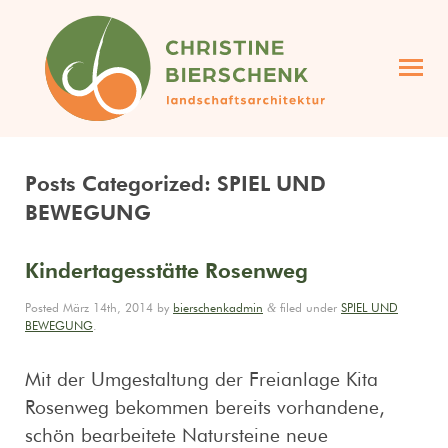
projekte
angebot
profil
kontakt
landschaftsarchitektin
christine bierschenk
Posts Categorized:
SPIEL UND
BEWEGUNG
Kindertagesstätte Rosenweg
&
Posted
März 14th, 2014
by
bierschenkadmin
filed under
SPIEL UND
BEWEGUNG
.
Mit der Umgestaltung der Freianlage Kita
Rosenweg bekommen bereits vorhandene,
schön bearbeitete Natursteine neue