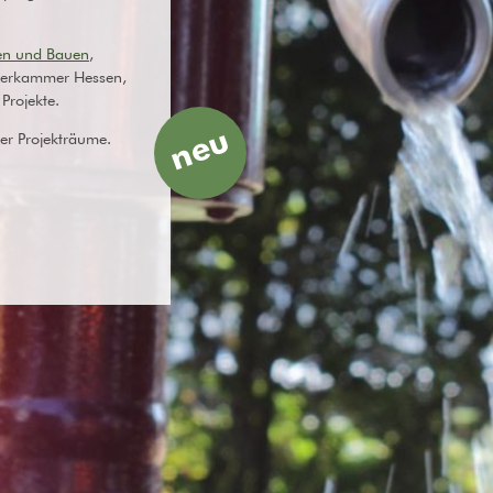
anen und Bauen
,
lanerkammer Hessen,
Projekte.
neu
er Projekträume.