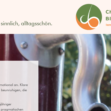
sinnlich, alltagsschön.
itektin
emotional an. Klare
 beunruhigen, die
jähriger
 pragmatischen