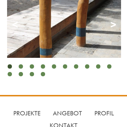
1
2
3
4
5
6
7
8
9
10
11
12
13
14
PROJEKTE
ANGEBOT
PROFIL
KONTAKT